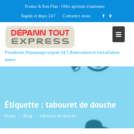
Skip
Promo & Bon Plan :
Offre spéciale d'automne
to
Rapide et dispo 24/7
Contactez-nous
content
Plomberie Dépannage urgent 24/7, Rénovation et Installation
neuve
Étiquette :
tabouret de douche
Home
Blog
tabouret de douche