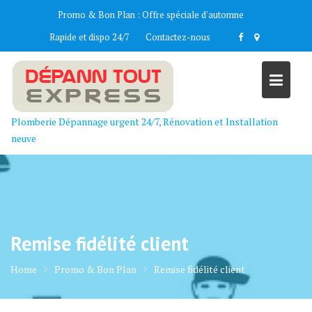
Skip
Promo & Bon Plan :
Offre spéciale d'automne
to
Rapide et dispo 24/7
Contactez-nous
content
Plomberie Dépannage urgent 24/7, Rénovation et Installation
neuve
Remise fidélité client
Home
Promo & Bon Plan
Remise fidélité client