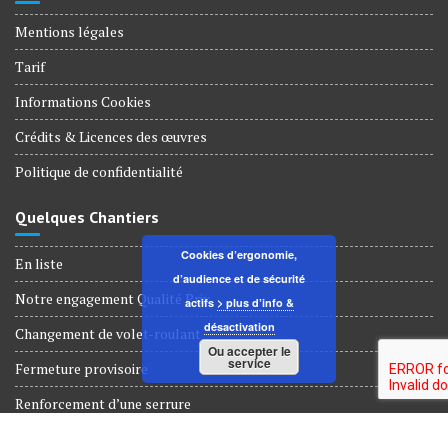
Mentions légales
Tarif
Informations Cookies
Crédits & Licences des œuvres
Politique de confidentialité
Quelques Chantiers
Cookies d’ergonomie,
En liste
d’audience et de sécurité
Notre engagement Qualité Prix
actifs
> plus d’info &
désactivation
Changement de volet-roulant
Ou accepter le
service
Fermeture provisoire
Renforcement d’une serrure
Dépannage Serrurerie