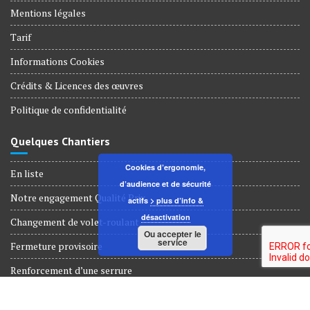
Mentions légales
Tarif
Informations Cookies
Crédits & Licences des œuvres
Politique de confidentialité
Quelques Chantiers
Cookies d’ergonomie,
En liste
d’audience et de sécurité
Notre engagement Qualité Prix
actifs
> plus d’info &
désactivation
Changement de volet-roulant
Ou accepter le
service
Fermeture provisoire
Renforcement d’une serrure
Dépannage Serrurerie