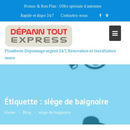
Skip
Promo & Bon Plan :
Offre spéciale d'automne
to
Rapide et dispo 24/7
Contactez-nous
content
Plomberie Dépannage urgent 24/7, Rénovation et Installation
neuve
Étiquette :
siège de baignoire
Home
Blog
siège de baignoire