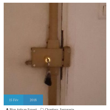
15
Fév
2018
,
Mon Artisan Expert
Chantiers
Serrurerie