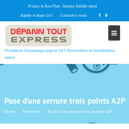
Skip
Promo & Bon Plan :
Remise fidélité client
to
Rapide et dispo 24/7
Contactez-nous
content
Plomberie Dépannage urgent 24/7, Rénovation et Installation
neuve
Pose d’une serrure trois points A2P
Home
Serrurerie
Pose d’une serrure trois points A2P