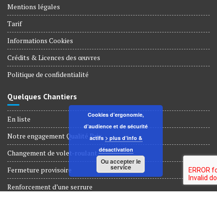
Mentions légales
Tarif
Informations Cookies
Crédits & Licences des œuvres
Politique de confidentialité
Quelques Chantiers
Cookies d’ergonomie,
En liste
d’audience et de sécurité
Notre engagement Qualité Prix
actifs
> plus d’info &
désactivation
Changement de volet-roulant
Ou accepter le
service
Fermeture provisoire
Renforcement d’une serrure
Dépannage Serrurerie