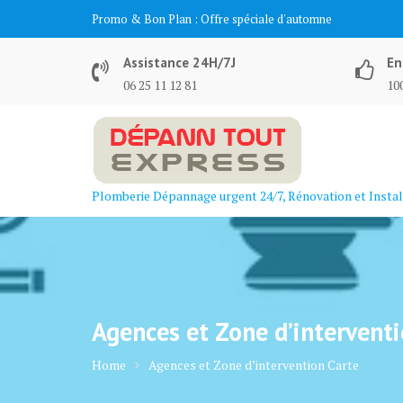
Skip
Promo & Bon Plan :
Offre spéciale d'automne
to
content
Assistance 24H/7J
En
06 25 11 12 81
100
Plomberie Dépannage urgent 24/7, Rénovation et Instal
Agences et Zone d’intervent
Home
Agences et Zone d’intervention Carte