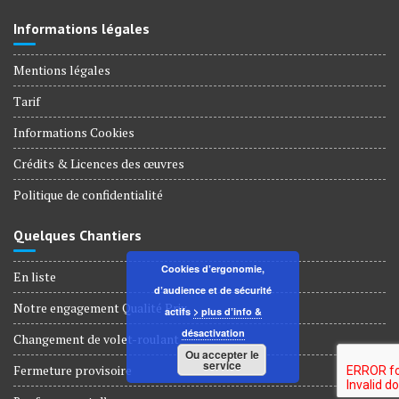
Informations légales
Mentions légales
Tarif
Informations Cookies
Crédits & Licences des œuvres
Politique de confidentialité
Quelques Chantiers
Cookies d’ergonomie,
En liste
d’audience et de sécurité
Notre engagement Qualité Prix
actifs
> plus d’info &
désactivation
Changement de volet-roulant
Ou accepter le
service
Fermeture provisoire