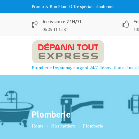
Skip
Promo & Bon Plan :
Offre spéciale d'automne
to
content
Assistance 24H/7J
En
06 25 11 12 81
100
Plomberie Dépannage urgent 24/7, Rénovation et Instal
Plomberie
Home
Nos métiers
Plomberie