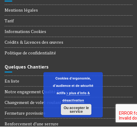
Mentions légales
Tarif
Informations Cookies
Crédits & Licences des œuvres
Politique de confidentialité
Quelques Chantiers
Cookies d’ergonomie,
En liste
d’audience et de sécurité
Notre engagement Qualité Prix
actifs
> plus d’info &
désactivation
Changement de volet-roulant
Ou accepter le
service
Fermeture provisoire
Renforcement d’une serrure
Dépannage Serrurerie