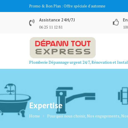
Skip
Promo & Bon Plan :
Offre spéciale d'automne
to
content
Assistance 24H/7J
En
06 25 11 12 81
100
Plomberie Dépannage urgent 24/7, Rénovation et Instal
Expertise
Home
Pourquoi nous choisir, Nos engagements, Nos