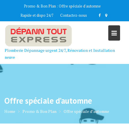
Skip
Promo & Bon Plan :
Offre spéciale d'automne
to
Rapide et dispo 24/7
Contactez-nous
content
Plomberie Dépannage urgent 24/7, Rénovation et Installation
neuve
Offre spéciale d’automne
Home
Promo & Bon Plan
Offre spéciale d’automne