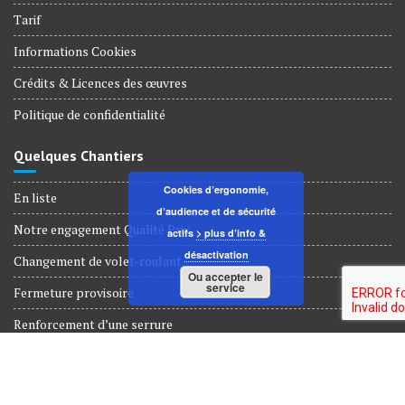
Tarif
Informations Cookies
Crédits & Licences des œuvres
Politique de confidentialité
Quelques Chantiers
Cookies d’ergonomie,
En liste
d’audience et de sécurité
Notre engagement Qualité Prix
actifs
> plus d’info &
désactivation
Changement de volet-roulant
Ou accepter le
service
Fermeture provisoire
Renforcement d’une serrure
Dépannage Serrurerie