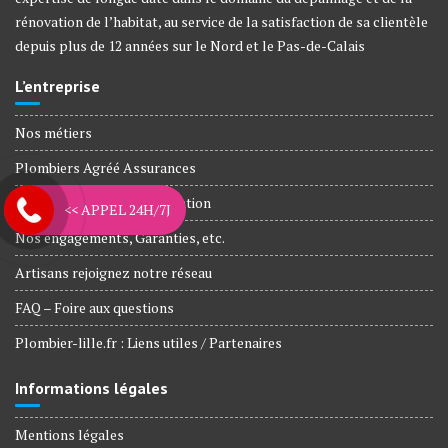
rénovation de l’habitat, au service de la satisfaction de sa clientèle
depuis plus de 12 années sur le Nord et le Pas-de-Calais
L’entreprise
Nos métiers
Plombiers Agréé Assurances
Agences et Zone d’intervention
<< APPEL 24H/7J
Nos engagements, Garanties, etc.
Artisans rejoignez notre réseau
FAQ – Foire aux questions
Plombier-lille.fr : Liens utiles / Partenaires
Informations légales
Mentions légales