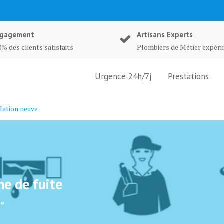
gagement
Artisans Experts
% des clients satisfaits
Plombiers de Métier expér
Urgence 24h/7j
Prestations
lation neuve
he de fuite
te