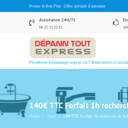
Skip
Promo & Bon Plan :
Offre spéciale d'automne
to
content
Assistance 24H/7J
En
06 25 11 12 81
100
Plomberie Dépannage urgent 24/7, Rénovation et Instal
140€ TTC Forfait 1h recherc
Home
Tarif
140€ TTC Forfait 1h recherche de fui