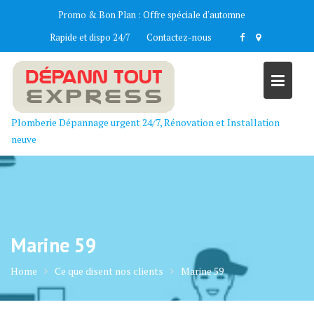
Skip
Promo & Bon Plan :
Offre spéciale d'automne
to
Rapide et dispo 24/7
Contactez-nous
content
Plomberie Dépannage urgent 24/7, Rénovation et Installation
neuve
Marine 59
Home
Ce que disent nos clients
Marine 59