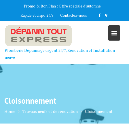
Skip
Promo & Bon Plan :
Offre spéciale d'automne
to
Rapide et dispo 24/7
Contactez-nous
content
Plomberie Dépannage urgent 24/7, Rénovation et Installation
neuve
Cloisonnement
Home
Travaux neufs et de rénovation
Cloisonnement