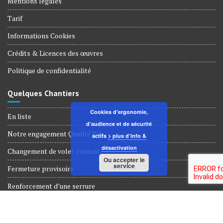
Mentions légales
Tarif
Informations Cookies
Crédits & Licences des œuvres
Politique de confidentialité
Quelques Chantiers
Cookies d’ergonomie,
En liste
d’audience et de sécurité
Notre engagement Qualité Prix
actifs
> plus d’info &
désactivation
Changement de volet-roulant
Ou accepter le
service
Fermeture provisoire
Renforcement d’une serrure
Dépannage Serrurerie