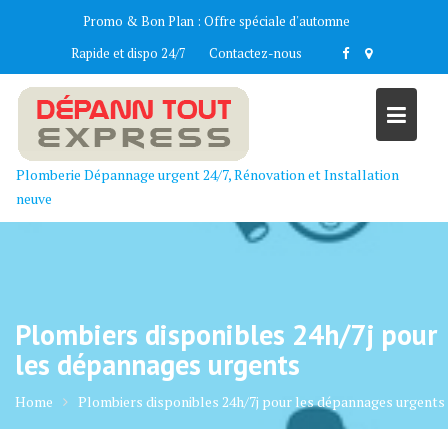
Skip
Promo & Bon Plan :
Offre spéciale d'automne
to
Rapide et dispo 24/7
Contactez-nous
content
Plomberie Dépannage urgent 24/7, Rénovation et Installation
neuve
Plombiers disponibles 24h/7j pour
les dépannages urgents
Home
Plombiers disponibles 24h/7j pour les dépannages urgents