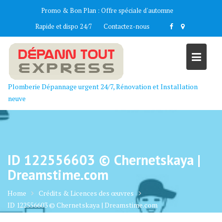
Skip
Promo & Bon Plan :
Offre spéciale d'automne
to
Rapide et dispo 24/7
Contactez-nous
content
Plomberie Dépannage urgent 24/7, Rénovation et Installation
neuve
ID 122556603 © Chernetskaya |
Dreamstime.com
Home
Crédits & Licences des œuvres
ID 122556603 © Chernetskaya | Dreamstime.com