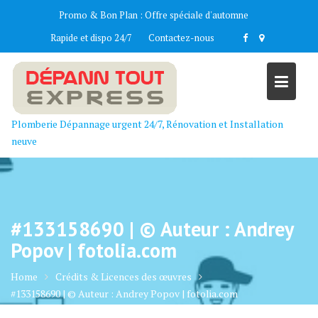
Skip
Promo & Bon Plan :
Offre spéciale d'automne
to
Rapide et dispo 24/7
Contactez-nous
content
Plomberie Dépannage urgent 24/7, Rénovation et Installation
neuve
#133158690 | © Auteur : Andrey
Popov | fotolia.com
Home
Crédits & Licences des œuvres
#133158690 | © Auteur : Andrey Popov | fotolia.com