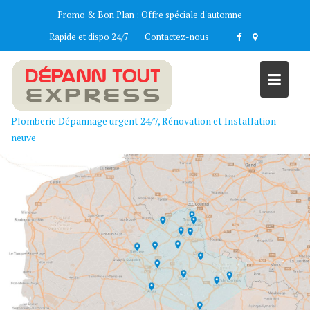
Skip
Promo & Bon Plan :
Offre spéciale d'automne
to
Rapide et dispo 24/7
Contactez-nous
content
Plomberie Dépannage urgent 24/7, Rénovation et Installation
neuve